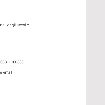
ali degli utenti di
VA 03816960839,
te email