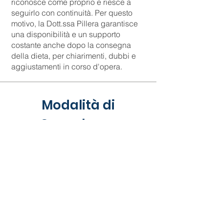
riconosce come proprio e riesce a
seguirlo con continuità. Per questo
motivo, la Dott.ssa Pillera garantisce
una disponibilità e un supporto
costante anche dopo la consegna
della dieta, per chiarimenti, dubbi e
aggiustamenti in corso d'opera.
Modalità di
Consulenza
Le prestazioni e le consulenze
nutrizionali della Dott.ssa Pillera sono
disponibili:
In presenza
: Presso lo studio di
Messina.
Online
: Attraverso consulenze di